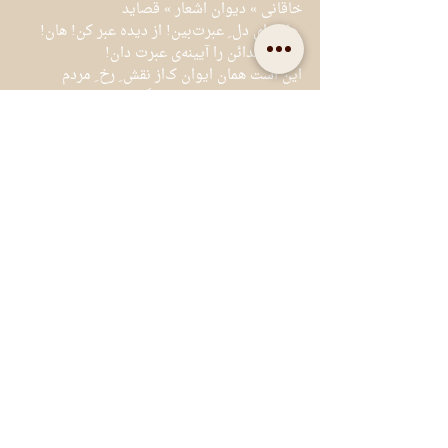
خاقانی » دیوان اشعار » قصاید
 هان! ای دل ِ عبرت‌بین! از دیده عبر کن! هان!	 
ایوان ِ مدائن را آیینه‌ی عبرت دان!
این است همان ایوان ک‌از نقش ِ رخ ِ مردم	 
خاک ِ در ِ او بودی دیوار ِ نگارستان
لاف یک رنگی مزن تا از صفت چون آینه	از 
درون سو تیرگی داری و بیرون سو صفا
اوحدی
شاگرد صورت تست آیینه در لطیفی	 کین 
می‌کند تجلی و آن میکند اعادت
عراقی » دیوان اشعار » غزلیات
چنان بنشست نقش دوست در آیینهٔ چشمم	 
که چشمم عکس روی دوست می‌بیند ز هر سویی
روشنان آینهٔ دل چو مصفا بینند	روی دلدار در 
آن آینه پیدا بینند
از پس آینه دزدیده به رویش نگرند	 جان 
فشانند بر او کان رخ زیبا بینند
شاه نعمت‌الله ولی، غزلیات