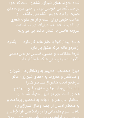
شده نشوند همای شیرازی شاعری است که خود 
در صددگمنامی خویش بوده و حتی سروده های 
خویش را نزد خویش نگاه نمی داشته . او 
صاحب طبعی روان است و از هر مقوله شعری 
می گوید با خواندن غزلیات وی به شباهت 
سروده هایش با اشعار حافظ پی می‌بریم
عاشق بيدل كجا با خلق عالم كار دارد	بگذرد 
از ‎هر‎دو ‎عالم هر‎كه عشق يار ‎دارد
كار‎ما ‎عشق‎است و‎ مستی، نيستی ‎در‎ عين هستی	
بگذرد از خودپرستی هركه با ما ‎كار ‎دارد
میرزا محمّدعلی مشهور به رضاقلی‌خان شیرازی 
و متخلّص و معروف به «همای شیرازی» عالم 
عارف،و اديب شاعر،از مشاهير شعرا 
وگويندگان،و از عرفاي مشهور قرن سيزدهم 
هجري است. وی در شیراز متولّد شد و نزد 
استادان فن، هنر و ادبیّات به تحصیل پرداخت و 
به محضر ادیبان از جمله وصال شیرازی راه 
یافت. علوم مقدماتی را در زادگاهش فرا گرفت و 
سپس برای ادامه تحصیل عازم نجف شد و مدت 