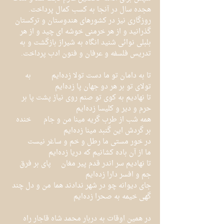
هجده سال در آنجا به کسب کمال پرداخت.
روزگاری نیز در کشورهای هندوستان و ترکستان 
گذرانید و از هر خرمنی خوشه ای چید و از هر 
بلبلی نوائی شنید انگاه به شیراز بازگشت و به 
تدریس فلسفه و عرفان و فنون ادب پرداخت.
تا به دامان تو ما دست تولا زده‌ایم	به 
تولای تو بر هر دو جهان پا زده‌ایم
تا نهادیم به کوی تو صنم روی نیاز	پشت پا بر 
حرم و دیر و کلیسا زده‌ایم
همه شب از طرب گریه مینا من و جام	خنده 
بر گردش این گنبد مینا زده‌ایم
در خور مستی ما رطل و خم و ساغر نیست	
ما از آن باده کشانیم که دریا زده‌ایم
تا نهادیم سر اندر قدم پیر مغان	پای بر فرق 
جم و افسر دارا زده‌ایم
جای دیوانه چو در شهر ندادند هما	من و دل چند 
گهی خیمه به صحرا زده‌ایم
در همین اوقات به دربار محمد شاه قاجار راه 