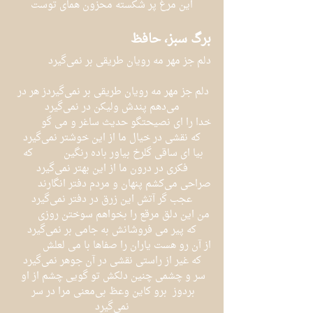
این مرغ پر شکسته محزون همای توست
برگ سبز، حافظ
دلم جز مهر مه رویان طریقی بر نمی‌گیرد
دلم جز مهر مه رویان طریقی بر نمی‌گیردز هر در 
می‌دهم پندش ولیکن در نمی‌گیرد
خدا را ای نصیحتگو حدیث ساغر و می گو	 
که نقشی در خیال ما از این خوشتر نمی‌گیرد
بیا ای ساقی گلرخ بیاور باده رنگین	 که 
فکری در درون ما از این بهتر نمی‌گیرد
صراحی می‌کشم پنهان و مردم دفتر انگارند	 
عجب گر آتش این زرق در دفتر نمی‌گیرد
من این دلق مرقع را بخواهم سوختن روزی	
که پیر می فروشانش به جامی بر نمی‌گیرد
از آن رو هست یاران را صفاها با می لعلش	 
که غیر از راستی نقشی در آن جوهر نمی‌گیرد
سر و چشمی چنین دلکش تو گویی چشم از او 
بردوز	برو کاین وعظ بی‌معنی مرا در سر 
نمی‌گیرد