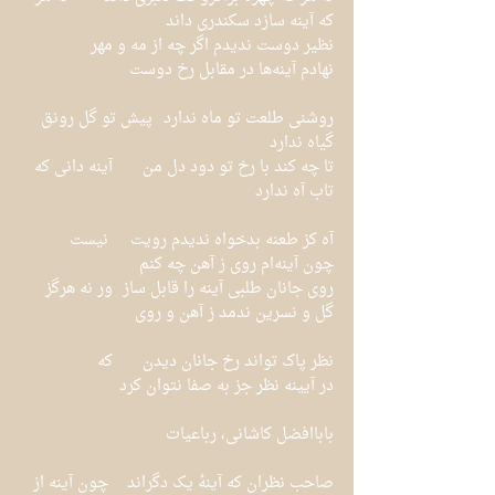
که آینه سازد سکندری داند
نظیر دوست ندیدم اگر چه از مه و مهر	 
نهادم آینه‌ها در مقابل رخ دوست
روشنی طلعت تو ماه ندارد	 پیش تو گل رونق 
گیاه ندارد
تا چه کند با رخ تو دود دل من	آینه دانی که 
تاب آه ندارد
آه کز طعنه بدخواه ندیدم رویت	 نیست 
چون آینه‌ام روی ز آهن چه کنم
روی جانان طلبی آینه را قابل ساز	ور نه هرگز 
گل و نسرین ندمد ز آهن و روی
نظر پاک تواند رخ جانان دیدن	که 
در آیینه نظر جز به صفا نتوان کرد
باباافضل کاشانی، رباعیات
صاحب نظران که آینهٔ یک دگراند	 چون آینه از 