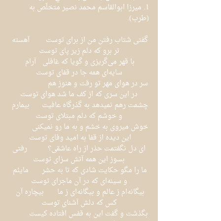
1. ميرزا ابوالقاسم محمد نصير متخلّص به 
(طرب).
گفتی شتاب رفتن من از برای توست	آهسته 
تر برو که دلم زیر پای توست
با قهر می‌گریزی و گویا که غافلی 	آرام 
سایه‌ای همه جا در قفای توست
سر در هوای مهر تو رفت و هنوز هم		
در این سری که از کف ما شد هوای توست
چشمت رهم نمیدهد به گذرگاه عافیت	بیمارم 
و خوشم که دلم مبتلای توست
خوش میروی به خشم و به ما رو نمیکنی 	
این دیده از قفا به امید وفای توست 
 ای دل نگفتمت حذر از راه عاشقی؟	 رفتی 
بسوز این‌ همه آتش سزای توست
ما را مگو حکایت شادی که تا به حشر	مایئم 
و سینه‌ای که در آن ماجرای توست
بیگانه‌ام ز عالم و بیگانه‌ای ز ما 	 بیچاره آن 
کس که دلش آشنای توست
بگذشت و گفت این به قفس افتاده کیست   	