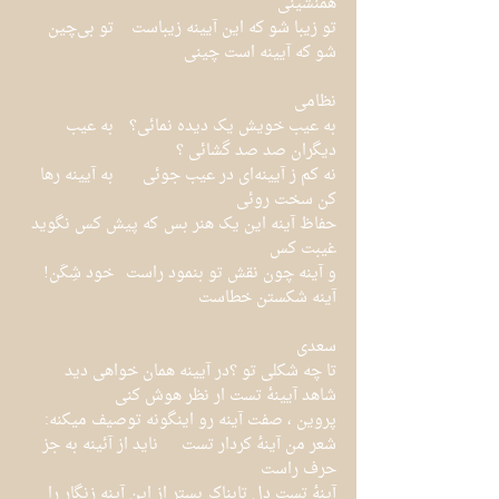
همنشینی
تو زیبا شو که این آیینه زیباست	تو بی‌چین 
شو که آیینه است چینی
نظامی
به عیب خویش یک دیده نمائی؟	به عیب 
دیگران صد صد گشائی ؟
نه کم ز آیینه‌ای در عیب جوئی	به آیینه رها 
کن سخت روئی
حفاظ آینه این یک هنر بس	که پیش کس نگوید 
غیبت کس
و آینه چون نقش تو بنمود راست	خود شِکَن! 
آینه شکستن خطاست
سعدی
تا چه شکلی تو ؟در آیینه همان خواهی دید	
شاهد آیینهٔ تست ار نظر هوش کنی
پروین ، صفت آینه رو اینگونه توصیف میکنه:
شعر من آینهٔ کردار تست	ناید از آئینه به جز 
حرف راست
آینهٔ تست دل تابناک	بستر از این آینه زنگار را