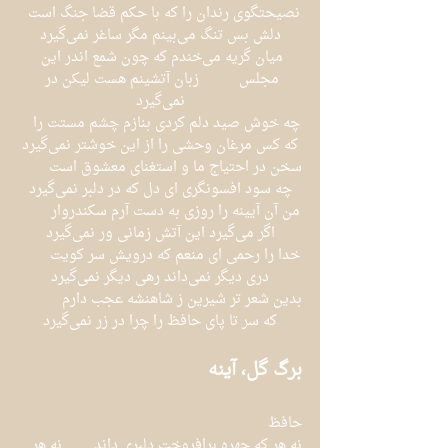
نصیحتگوی رندان را که با حکم قضا جنگ است	
دلش بس تنگ می‌بینم مگر ساغر نمی‌گیرد
میان گریه می‌خندم که چون شمع اندر این 
مجلس	زبان آتشینم هست لیکن در 
نمی‌گیرد
چه خوش صید دلم کردی بنازم چشم مستت را	
که کس مرغان وحشی را از این خوشتر نمی‌گیرد
سخن در احتیاج ما و استغنای معشوق است	 
چه سود افسونگری ای دل که در دلبر نمی‌گیرد
من آن آیینه را روزی به دست آرم سکندروار	
اگر می‌گیرد این آتش زمانی ور نمی‌گیرد
خدا را رحمی ای منعم که درویش سر کویت	
دری دیگر نمی‌داند رهی دیگر نمی‌گیرد
بدین شعر تر شیرین ز شاهنشه عجب دارم	 
که سر تا پای حافظ را چرا در زر نمی‌گیرد
برگ گل، آینه
حافظ
نه هر که چهره برافروخت دلبری داند	نه هر 