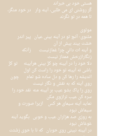
هستی خود بی خبراند
گر روشنی ای می طلبی، آینه وار	در خود منگر، 
تا همه در تو نگرند
مولوی
مثنوی- آنچ تو در آینه بینی عیان	پیر اندر 
خشت بیند بیش از آن
و آينه ات داني چرا غمازنيست 	زآنكه 
زنگارازرخش ممتاز نيست 
دلا خود را در آیینه چو کژ بینی هرآیینه	 تو کژ 
باشی نه آیینه تو خود را راست کن اول
اندیشه را رها کن و دل ساده شو تمام	چون 
روی آینه که به نقش و نگار نیست
روی را پاک بشو عیب بر آیینه منه	نقد خود را 
سره کن عیب ترازوی مکن
نماید آینه سیمای هر کس	ازیرا صورت و 
سیماش نبود
به روزی صد هزاران عیب و خوبی	 بگوید آینه 
غوغاش نبود
در آیینه نبینی روی خوبان	که تا با خوی زشتت 