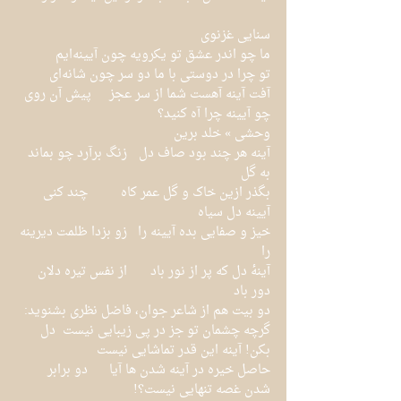
سنایی غزنوی
ما چو اندر عشق تو یکرویه چون آیینه‌ایم	 
تو چرا در دوستی با ما دو سر چون شانه‌ای
آفت آینه آهست شما از سر عجز	پیش آن روی 
چو آیینه چرا آه کنید؟
وحشی » خلد برین 
آینه هر چند بود صاف دل	زنگ برآرد چو بماند 
به گل
بگذر ازین خاک و گل عمر کاه	 چند کنی 
آیینه دل سیاه
خیز و صفایی بده آیینه را	زو بزدا ظلمت دیرینه 
را
آینهٔ دل که پر از نور باد	از نفس تیره دلان 
دور باد
دو بیت هم از شاعر جوان، فاضل نظری بشنوید:
گرچه چشمان تو جز در پی زیبایی نیست	دل 
بکن! آینه این قدر تماشایی نیست
حاصل خیره در آینه شدن ها آیا	 دو برابر 
شدن غصه تنهایی نیست؟!