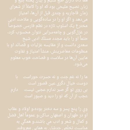
هما ذاتاً دارای طبع سلیم و بیان پخته بلیغ و 
زبان نصیح ملیحی بود که او را کاملاً از شعرای 
زمان قاجاریه و چندی قبل از آن‌ها، امتیاز 
می‌دهد و اگر او را در ساده‌گویی و ملاحت ادبی 
مخترع یک اسلوب تازه در نظم فارسی خصوصاً 
در غزل‌گویی و چامه‌سرایی نتوان محسوب کرد، 
حتماً او را باید مجدد مسلک ادبی شیخ 
سعدی دانست و از مقایسه غزلیات و قصائد او با 
منظومات معاصرینش، منشأ امتیاز و تفاوت 
مابین آن‌ها در سلاست و فصاحت خوب معلوم 
می‌شود.
ما را نه غم جنت و نه حسرت حوراست	با 
دوست خیال دگری عین قصور است
بی روی تو گر صبر ندارم عجبی نیست	دارم 
عجب از آن که تو را دید و صبور است
وي را پنج پسر و سه دختر بوده،و اولاد و عقاب 
او در طهران و اصفهان ساكن،و عموماً اهل فضل 
و كمال و شعر و ادب مي باشند،و همگي به 
مناسبت تخلّص جدشان به همايي معروفند.