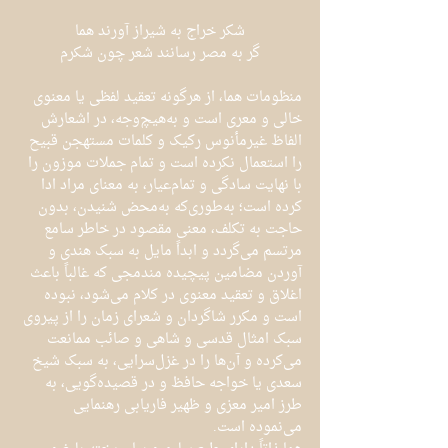
شکر خراج به شیراز آورند هما
گر به مصر رسانند شعر چون شکرم
منظومات هما، از هرگونه تعقید لفظی یا معنوی 
خالی و معری است و به‌هیچ‌وجه، در اشعارش 
الفاظ غیرمأنوس رکیک و کلمات مستهجن قبیح 
را استعمال نکرده است و تمام جملات موزون را 
با نهایت سادگی و تمام‌عیار، به معنای مراد ادا 
کرده است؛ به‌طوری‌که به‌محض شنیدن، بدون 
حاجت به تکلف، معنی مقصود در خاطر سامع 
مرتسم می‌گردد و ابداً مایل به سبک هندی و 
آوردن مضامین پیچیده مندمجی که غالباً باعث 
اغلاق و تعقید معنوی در کلام می‌شود، نبوده 
است و مکرر شاگردان و شعرای زمان را از پیروی 
سبک امثال قدسی و شاهی و صائب ممانعت 
می‌کرده و آن‌ها را در غزل‌سرایی، به سبک شیخ 
سعدی یا خواجه حافظ و در قصیده‌گویی، به 
طرز امیر معزی و ظهیر فاریابی رهنمایی 
می‌نموده است.