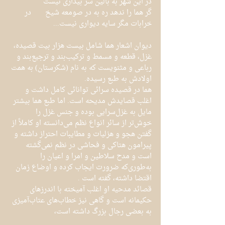
در این شهر به بالین سر بیداری نیست
گر هما را ندهد ره به در صومعه شیخ	در 
خرابات مگر سایه دیواری نیست...
دیوان اشعار هما شامل بیست هزار بیت قصیده، 
غزل، قطعه و مسمط و ترکیب‌بند و ترجیع‌بند و 
رباعی و مثنویست که به نام (شکرستان) به همت 
اولادش به طبع رسیده.
هما در قصیده سرائی توانائی کامل داشت و 
اغلب قصایدش مدیحه است. اما طبع هما بیشتر 
مایل به غزل‌سرایی بوده و جنس غزل را 
خوش‌تر از سائر انواع نظم می‌دانسته او کاملاً از 
گفتن هجو و هزلیات و مطایبات احتراز داشته و 
پیرامون هتاکی و فحاشی در نظم نمی‌گشته 
است و مدح سلاطین و امرا و اعیان را 
به‌طوری‌که ضرورت ایجاب کرده و اوضاع زمان 
اقتضا داشته، گفته است .
قصائد مدحیه او اغلب آمیخته با اندرزهای 
حکیمانه است و گاهی نیز خطاب‌های عتاب‌آمیزی 
به بعضی رجال بزرگ داشته است،